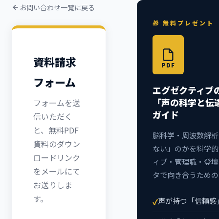
お問い合わせ一覧に戻る
🎁 無料プレゼント
資料請求
フォーム
エグゼクティブ
「声の科学と伝
フォームを送
ガイド
信いただく
と、無料PDF
脳科学・周波数解析
資料のダウン
ない」のかを科学的
ロードリンク
ィブ・管理職・登壇
をメールにて
タで向き合うための
お送りしま
す。
声が持つ「信頼感