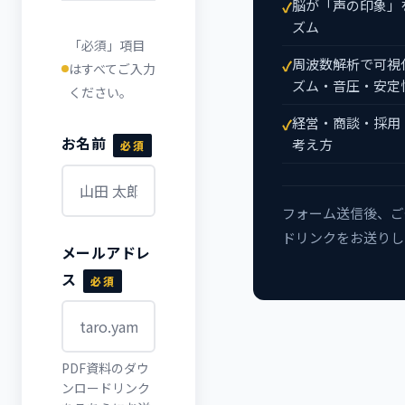
脳が「声の印象」
ズム
「必須」項目
周波数解析で可視
はすべてご入力
ズム・音圧・安定
ください。
経営・商談・採用
お名前
考え方
必須
フォーム送信後、ご
ドリンクをお送りし
メールアドレ
ス
必須
PDF資料のダウ
ンロードリンク