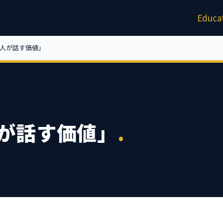
About
Service
Educa
「人が話す価値」
人が話す価値」
.