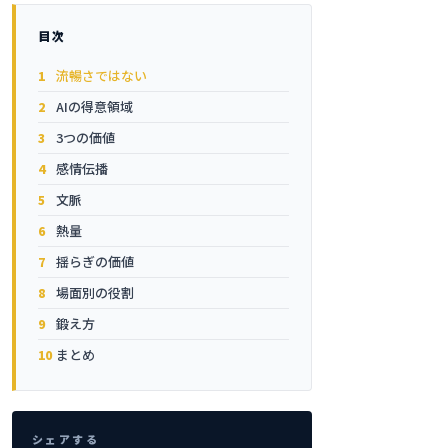
目次
流暢さではない
AIの得意領域
3つの価値
感情伝播
文脈
熱量
揺らぎの価値
場面別の役割
鍛え方
まとめ
シェアする