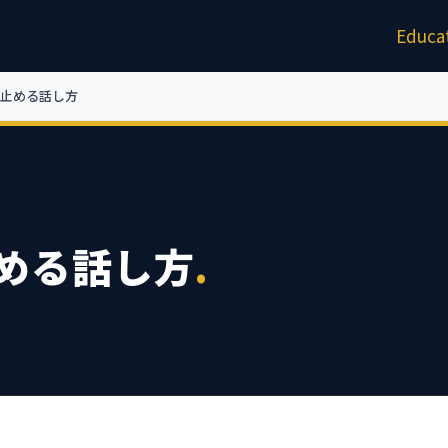
About
Service
Educa
止める話し方
める話し方
.