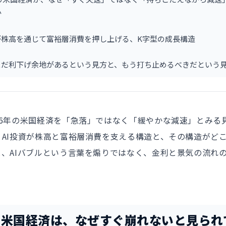
か
資が株高を通じて富裕層消費を押し上げる、K字型の成長構造
にまだ利下げ余地があるという見方と、もう打ち止めるべきだという
26年の米国経済を「急落」ではなく「緩やかな減速」とみる
、AI投資が株高と富裕層消費を支える構造と、その構造がど
と、AIバブルという言葉を煽りではなく、金利と景気の流れ
年の米国経済は、なぜすぐ崩れないと見られ