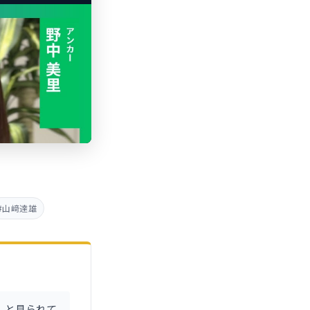
#山﨑達雄
」と見られて