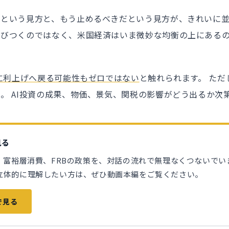
るという見方と、もう止めるべきだという見方が、きれいに並
飛びつくのではなく、米国経済はいま微妙な均衡の上にある
年に利上げへ戻る可能性もゼロではない
と触れられます。 ただ
。 AI投資の成果、物価、景気、関税の影響がどう出るか次
見る
高、富裕層消費、FRBの政策を、対話の流れで無理なくつないでい
立体的に理解したい方は、ぜひ動画本編をご覧ください。
eで見る