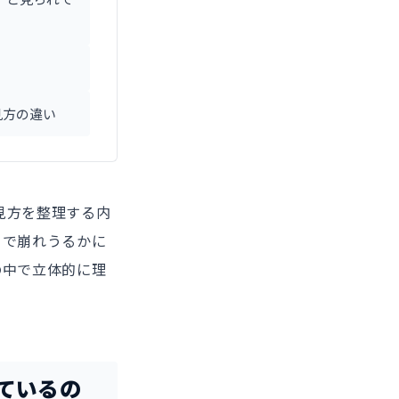
見方の違い
見方を整理する内
こで崩れうるかに
の中で立体的に理
ているの