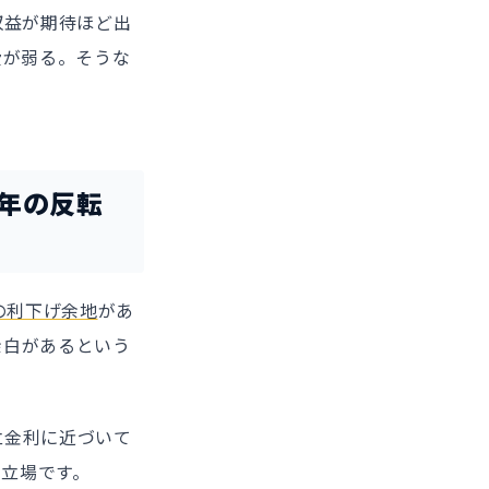
収益が期待ほど出
費が弱る。そうな
7年の反転
の利下げ余地
があ
余白があるという
立金利に近づいて
立場です。