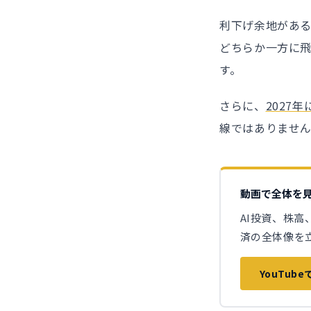
利下げ余地があ
どちらか一方に
す。
さらに、
2027
線ではありません
動画で全体を
AI投資、株
済の全体像を
YouTub