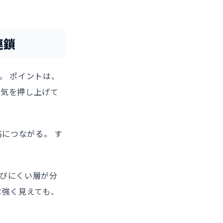
連鎖
。 ポイントは、
景気を押し上げて
高につながる。 す
伸びにくい層が分
は強く見えても、