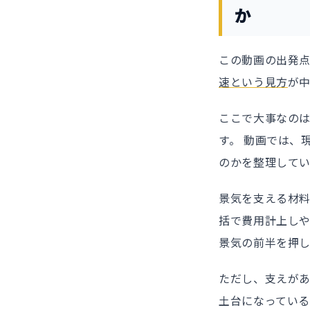
か
この動画の出発点
速という見方
が
ここで大事なの
す。 動画では、
のかを整理してい
景気を支える材料
括で費用計上し
景気の前半を押
ただし、支えがあ
土台になってい