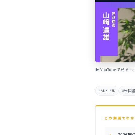
▶ YouTubeで見る →
#AIバブル
#米国
この動画でわか
202