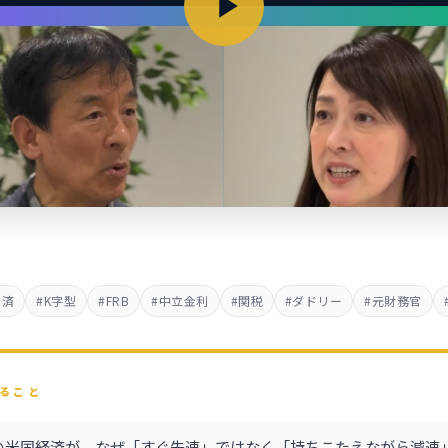
経済
#K字型
#FRB
#中立金利
#関税
#ダドリー
#元財務官
ること
6年の米国経済が、なぜ「すぐ失速」ではなく「持ちこたえながら減速