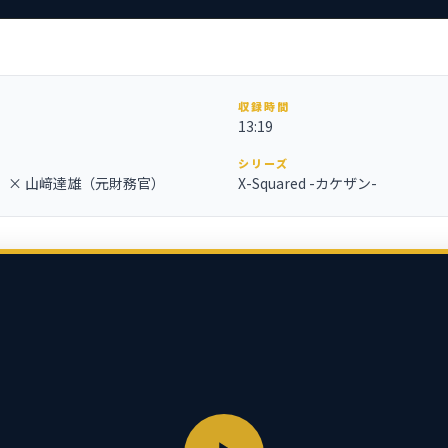
収録時間
13:19
シリーズ
 × 山﨑達雄（元財務官）
X-Squared -カケザン-