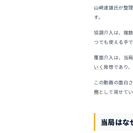
山﨑達雄氏が整理
す。
協調介入は、複
つでも使える手
覆面介入は、当
いく
発想であり
この動画の面白
務
として見せて
当局はな