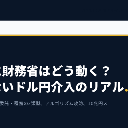
About
Service
Educa
に財務省はどう動く？
ないドル円介入のリアル
・委託・覆面の3類型、アルゴリズム攻防、10兆円ス