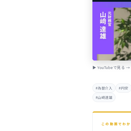
▶ YouTubeで見る →
#為替介入
#円安
#山﨑達雄
この動画でわか