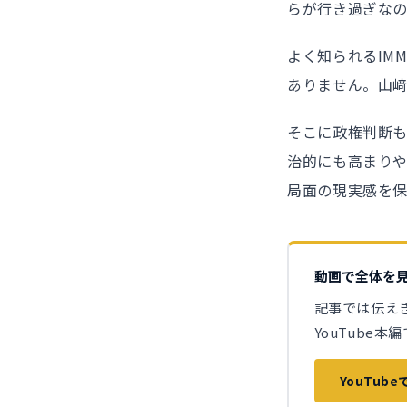
らが行き過ぎな
よく知られるIM
ありません。山
そこに政権判断
治的にも高まり
局面の現実感を
動画で全体を
記事では伝え
YouTube
YouTub