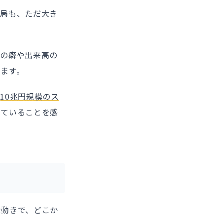
当局も、ただ大き
きの癖や出来高の
ます。
。
10兆円規模のス
っていることを感
な動きで、どこか