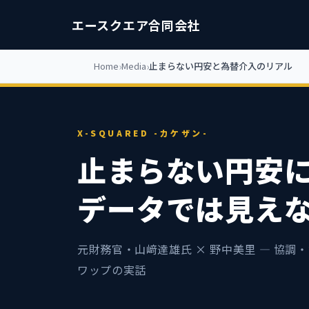
エースクエア合同会社
Home
Media
止まらない円安と為替介入のリアル
X-SQUARED -カケザン-
止まらない円安
データでは見え
元財務官・山﨑達雄氏 × 野中美里 — 協調
ワップの実話