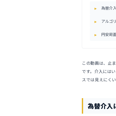
為替介
アルゴ
円安局
この動画は、止
です。介入には
スでは見えにく
為替介入