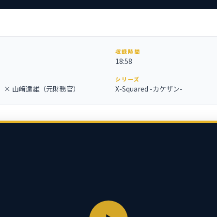
収録時間
18:58
シリーズ
 × 山﨑達雄（元財務官）
X-Squared -カケザン-