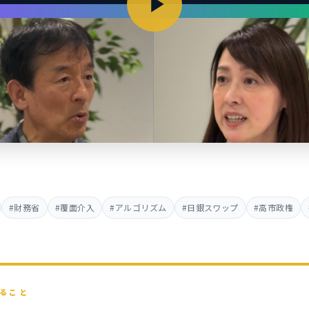
#財務省
#覆面介入
#アルゴリズム
#日銀スワップ
#高市政権
ること