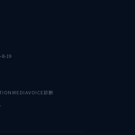
8-19
TION
MEDIA
VOICE診断
ー