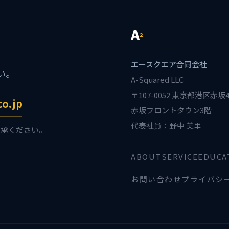
A
²
エースクエア合同会社
い。
A-Squared LLC
〒107-0052 東京都港区赤坂4-
co.jp
赤坂フロントタウン3階
代表社員：野中 美里
了承ください。
ABOUT
SERVICE
EDUCA
お問い合わせ
プライバシ