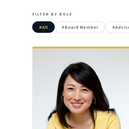
FILTER BY ROLE
#All
#Board Member
#Advis