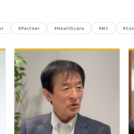
or
#Partner
#Healthcare
#MC
#Con