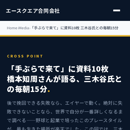
エースクエア合同会社
Home
Media
「手ぶらで来て」に資料10枚 三木谷氏との毎朝15分
CROSS POINT
「手ぶらで来て」に資料10枚
橋本知周さんが語る、三木谷氏と
の毎朝15分
.
後で挽回できる失敗なら、エイヤーで動く。絶対に失
敗できないことなら、世界で自分が一番詳しくなるま
で調べる——野球と起業で培ったこのプレースタイル
が、最も生きた場所が楽天でした。この回では、三木