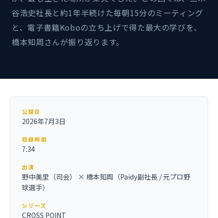
谷浩史社長と約1年半続けた毎朝15分のミーティング
と、電子書籍Koboの立ち上げで得た最大の学びを、
橋本知周さんが振り返ります。
公開日
2026年7月3日
収録時間
7:34
出演
野中美里（司会） × 橋本知周（Paidy副社長 / 元プロ野
球選手）
シリーズ
CROSS POINT