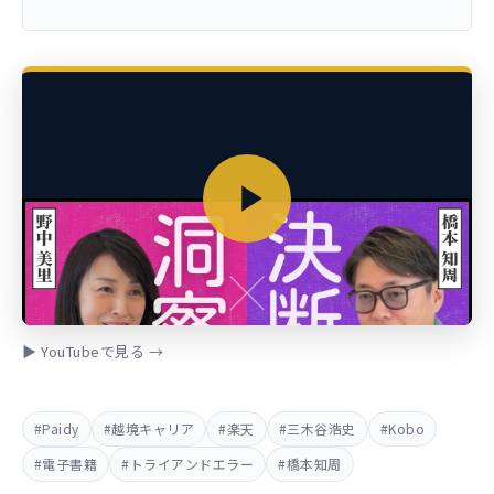
▶ YouTubeで見る →
#Paidy
#越境キャリア
#楽天
#三木谷浩史
#Kobo
#電子書籍
#トライアンドエラー
#橋本知周