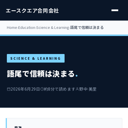
エースクエア合同会社
Home
Education
Science & Learning
語尾で信頼は決まる
SCIENCE & LEARNING
語尾で信頼は決まる
.
2026年6月29日
約8分で読めます
野中 美里
目次