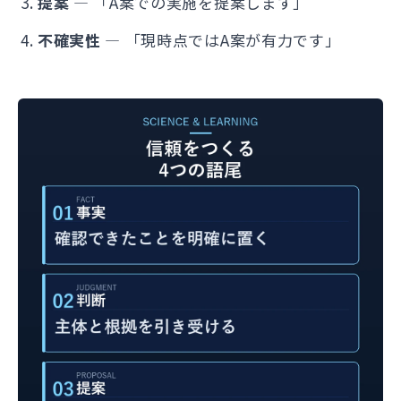
提案
— 「A案での実施を提案します」
不確実性
— 「現時点ではA案が有力です」